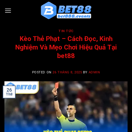
Skip
to
content
TIN TỨC
Kèo Thẻ Phạt – Cách Đọc, Kinh
Nghiệm Và Mẹo Chơi Hiệu Quả Tại
bet88
POSTED ON
26 THÁNG 8, 2025
BY
ADMIN
26
Th8