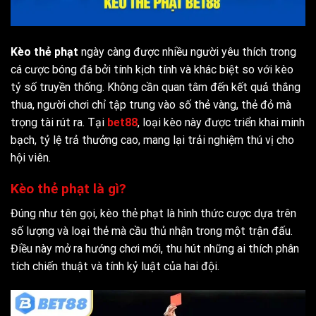
Kèo thẻ phạt
ngày càng được nhiều người yêu thích trong
cá cược bóng đá bởi tính kịch tính và khác biệt so với kèo
tỷ số truyền thống. Không cần quan tâm đến kết quả thắng
thua, người chơi chỉ tập trung vào số thẻ vàng, thẻ đỏ mà
trọng tài rút ra. Tại
bet88
, loại kèo này được triển khai minh
bạch, tỷ lệ trả thưởng cao, mang lại trải nghiệm thú vị cho
hội viên.
Kèo thẻ phạt là gì?
Đúng như tên gọi, kèo thẻ phạt là hình thức cược dựa trên
số lượng và loại thẻ mà cầu thủ nhận trong một trận đấu.
Điều này mở ra hướng chơi mới, thu hút những ai thích phân
tích chiến thuật và tính kỷ luật của hai đội.