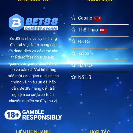
Casino
Thể Thao
Bet88 là nhà cái uy tín hàng
Đá Gà
đầu tại Việt Nam, cung cấp
đa dạng dịch vụ cá cược như
Xổ Số
thể thao, casino trực tiếp,
game bài, game điện tử, xổ
Bắn Cá
số và bắn cá. Với hệ thống
bảo mật cao, giao dịch nhanh
Nổ Hũ
chóng và nhiều ưu đãi hấp
dẫn, Bet88 mang đến trải
nghiệm cá cược an toàn,
chuyên nghiệp và đầy thú vị.
LIÊN HỆ NHANH
HỢP TÁC