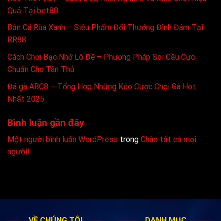
Quả Tại bet88
Bắn Cá Rùa Xanh – Siêu Phẩm Đổi Thưởng Đình Đám Tại
RR88
Cách Chơi Bạc Nhớ Lô Đề – Phương Pháp Soi Cầu Cực
Chuẩn Cho Tân Thủ
Đá gà ABC8 – Tổng Hợp Những Kèo Cược Chọi Gà Hot
Nhất 2025
Bình luận gần đây
Một người bình luận WordPress
trong
Chào tất cả mọi
người!
VỀ CHÚNG TÔI
DANH MỤC