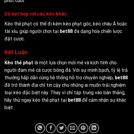
phút cuối.
Dễ kết hợp với các kèo khác
Kèo thẻ phạt có thể đi kèm kèo phạt góc, kèo châu Á hoặc
tài xỉu, giúp người chơi tại
bet88
đa dạng hóa chiến lược
đặt cược.
Kết Luận
Kèo thẻ phạt
là một lựa chọn mới mẻ và kịch tính cho
người đam mê cá cược bóng đá. Với sự minh bạch, tỷ lệ trả
thưởng hấp dẫn cùng hệ thống hỗ trợ chuyên nghiệp,
bet88
đã trở thành địa chỉ tin cậy cho những ai muốn trải nghiệm
loại kèo đặc biệt này. Thay vì chỉ tập trung vào bàn thắng,
hãy thử ngay kèo thẻ phạt tại
bet88
để cảm nhận sự khác
biệt.