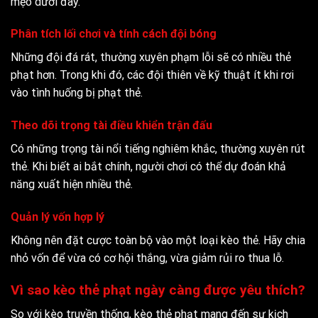
mẹo dưới đây.
Phân tích lối chơi và tính cách đội bóng
Những đội đá rát, thường xuyên phạm lỗi sẽ có nhiều thẻ
phạt hơn. Trong khi đó, các đội thiên về kỹ thuật ít khi rơi
vào tình huống bị phạt thẻ.
Theo dõi trọng tài điều khiển trận đấu
Có những trọng tài nổi tiếng nghiêm khắc, thường xuyên rút
thẻ. Khi biết ai bắt chính, người chơi có thể dự đoán khả
năng xuất hiện nhiều thẻ.
Quản lý vốn hợp lý
Không nên đặt cược toàn bộ vào một loại kèo thẻ. Hãy chia
nhỏ vốn để vừa có cơ hội thắng, vừa giảm rủi ro thua lỗ.
Vì sao kèo thẻ phạt ngày càng được yêu thích?
So với kèo truyền thống, kèo thẻ phạt mang đến sự kịch