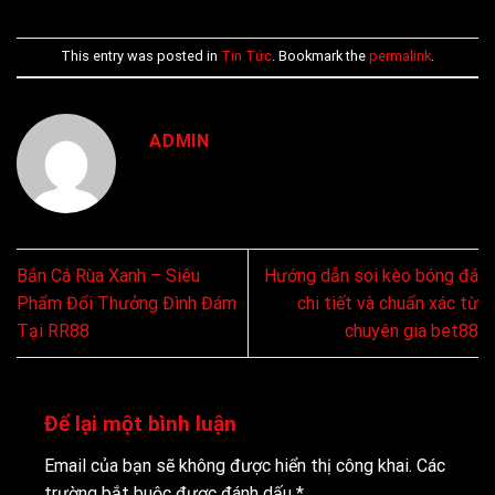
This entry was posted in
Tin Tức
. Bookmark the
permalink
.
ADMIN
Bắn Cá Rùa Xanh – Siêu
Hướng dẫn soi kèo bóng đá
Phẩm Đổi Thưởng Đình Đám
chi tiết và chuẩn xác từ
Tại RR88
chuyên gia bet88
Để lại một bình luận
Email của bạn sẽ không được hiển thị công khai.
Các
trường bắt buộc được đánh dấu
*