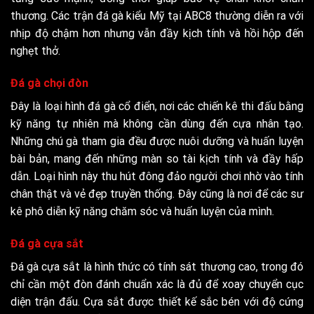
thương. Các trận đá gà kiểu Mỹ tại ABC8 thường diễn ra với
nhịp độ chậm hơn nhưng vẫn đầy kịch tính và hồi hộp đến
nghẹt thở.
Đá gà chọi đòn
Đây là loại hình đá gà cổ điển, nơi các chiến kê thi đấu bằng
kỹ năng tự nhiên mà không cần dùng đến cựa nhân tạo.
Những chú gà tham gia đều được nuôi dưỡng và huấn luyện
bài bản, mang đến những màn so tài kịch tính và đầy hấp
dẫn. Loại hình này thu hút đông đảo người chơi nhờ vào tính
chân thật và vẻ đẹp truyền thống. Đây cũng là nơi để các sư
kê phô diễn kỹ năng chăm sóc và huấn luyện của mình.
Đá gà cựa sắt
Đá gà cựa sắt là hình thức có tính sát thương cao, trong đó
chỉ cần một đòn đánh chuẩn xác là đủ để xoay chuyển cục
diện trận đấu. Cựa sắt được thiết kế sắc bén với độ cứng