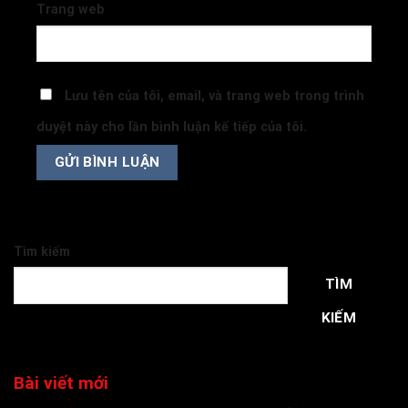
Trang web
Lưu tên của tôi, email, và trang web trong trình
duyệt này cho lần bình luận kế tiếp của tôi.
Tìm kiếm
TÌM
KIẾM
Bài viết mới