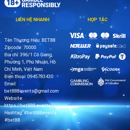
LIÊN HỆ NHANH
HỢP TÁC
Tên Thương Hiệu: BET88
Zipcode: 70000
Địa chỉ: 396/1 Cô Giang,
Phường 1, Phú Nhuận, Hồ
Chí Minh, Việt Nam
Điện thoại: 0945783430
Email:
bet888events@gmail.com
Website:
https://bet888.events/
Hashtag: #bet888events
#bet88