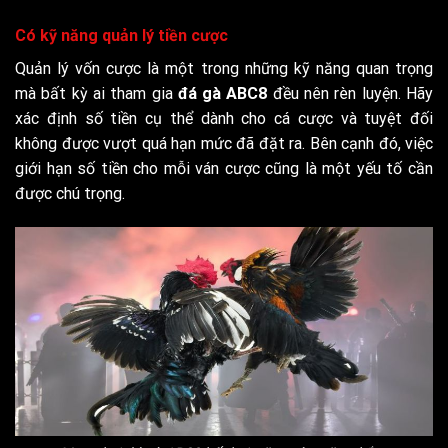
Có kỹ năng quản lý tiền cược
Quản lý vốn cược là một trong những kỹ năng quan trọng
mà bất kỳ ai tham gia
đá gà ABC8
đều nên rèn luyện. Hãy
xác định số tiền cụ thể dành cho cá cược và tuyệt đối
không được vượt quá hạn mức đã đặt ra. Bên cạnh đó, việc
giới hạn số tiền cho mỗi ván cược cũng là một yếu tố cần
được chú trọng.