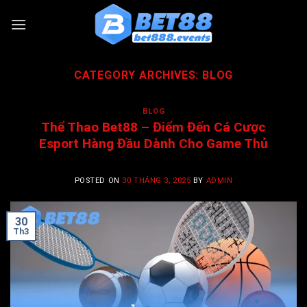
Skip
to
content
CATEGORY ARCHIVES:
BLOG
BLOG
Thể Thao Bet88 – Điểm Đến Cá Cược
Esport Hàng Đầu Dành Cho Game Thủ
POSTED ON
30 THÁNG 3, 2025
BY
ADMIN
30
Th3