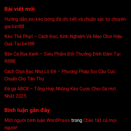
Bài viết mới
Hướng dẫn soi kèo bóng đá chi tiết và chuẩn xác từ chuyên
gia bet88
Kèo Thẻ Phạt – Cách Đọc, Kinh Nghiệm Và Mẹo Chơi Hiệu
Quả Tại bet88
Bắn Cá Rùa Xanh – Siêu Phẩm Đổi Thưởng Đình Đám Tại
RR88
Cách Chơi Bạc Nhớ Lô Đề – Phương Pháp Soi Cầu Cực
Chuẩn Cho Tân Thủ
Đá gà ABC8 – Tổng Hợp Những Kèo Cược Chọi Gà Hot
Nhất 2025
Bình luận gần đây
Một người bình luận WordPress
trong
Chào tất cả mọi
người!