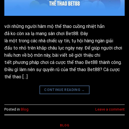
với những người hâm mộ thể thao cuồng nhiệt hẳn
đã ko còn xa lạ mang sân chơi Bet88. Đây
là một trong các nhà chiếc uy tín, tụ hội hàng ngàn giải
đấu to nhỏ trên khắp châu lục ngày nay. Để giúp người chơi
hiểu hơn về bộ môn này, bài viết sẽ giới thiệu chi
tiết phương pháp chơi cá cược thể thao Bet88 thành công.
Điều gì làm nên sự quyến rũ của thể thao Bet88? Cá cược
thể thao […]
CONTINUE READING
→
Posted in
Blog
Leave a comment
BLOG