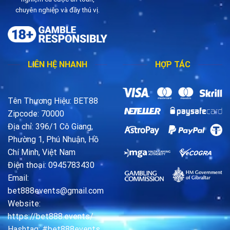
chuyên nghiệp và đầy thú vị.
LIÊN HỆ NHANH
HỢP TÁC
Tên Thương Hiệu: BET88
Zipcode: 70000
Địa chỉ: 396/1 Cô Giang,
Phường 1, Phú Nhuận, Hồ
Chí Minh, Việt Nam
Điện thoại: 0945783430
Email:
bet888events@gmail.com
Website:
https://bet888.events/
Hashtag: #bet888events