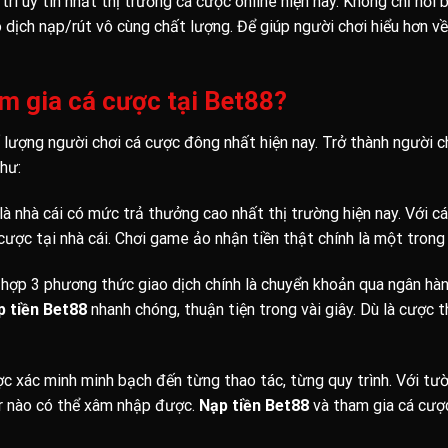
rí uy tín nhất thị trường cá cược online hiện nay. Không chỉ nổi
dịch nạp/rút vô cùng chất lượng. Để giúp người chơi hiểu hơn về nh
am gia cá cược tại Bet88?
 lượng người chơi cá cược đông nhất hiện nay. Trở thành người ch
hư:
là nhà cái có mức trả thưởng cao nhất thị trường hiện nay. Với 
cược tại nhà cái. Chơi game ảo nhận tiền thật chính là một trong
h hợp 3 phương thức giao dịch chính là chuyển khoản qua ngân hà
p tiền Bet88
nhanh chóng, thuận tiện trong vài giây. Dù là cược 
c xác minh minh bạch đến từng thao tác, từng quy trình. Với tư
r nào có thể xâm nhập được.
Nạp tiền Bet88
và tham gia cá cược