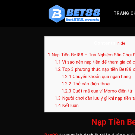
Skip
to
TRANG C
content
Contents
[
hide
]
1
Nạp Tiền Bet88 – Trải Nghiệm Sân Chơi 
1.1
Vì sao nên nạp tiền để tham gia cá 
1.2
Top 3 phương thức nạp tiền Bet88 c
1.2.1
Chuyển khoản qua ngân hàng
1.2.2
Thẻ cào điện thoại
1.2.3
Quét mã qua ví Momo điện tử
1.3
Người chơi cần lưu ý gì khi nạp tiền 
1.4
Kết luận
Nạp Tiền Be