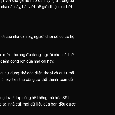
 bật với kho game hấp dẫn, tỷ lệ thưởng đa
à cái này, bài viết sẽ giới thiệu chi tiết
ơi của nhà cái này, người chơi sẽ có cơ hội
các mức thưởng đa dạng, người chơi có thể
 điểm cộng lớn của nhà cái này;
ng, sử dụng thẻ cào điện thoại và quét mã
thủ hay tân thủ cũng có thể thanh toán dễ
ờng lửa 5 lớp cùng hệ thống mã hóa SSI
 tại nhà cái, mọi dữ liệu của bạn đều được