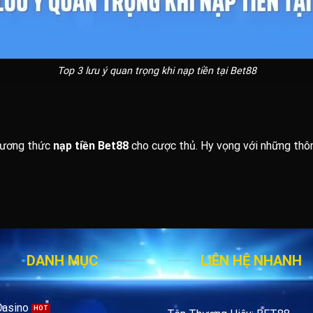
Top 3 lưu ý quan trọng khi nạp tiền tại Bet88
 phương thức
nạp tiền Bet88
cho cược thủ. Hy vọng với những thôn
DANH MỤC
LIÊN HỆ NHANH
Casino