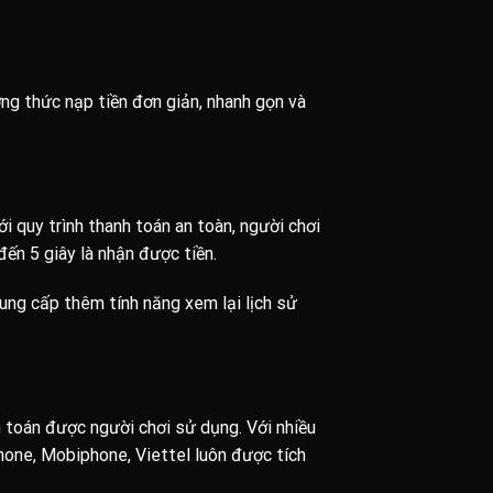
ơng thức nạp tiền đơn giản, nhanh gọn và
 quy trình thanh toán an toàn, người chơi
đến 5 giây là nhận được tiền.
cung cấp thêm tính năng xem lại lịch sử
h toán được người chơi sử dụng. Với nhiều
hone, Mobiphone, Viettel luôn được tích