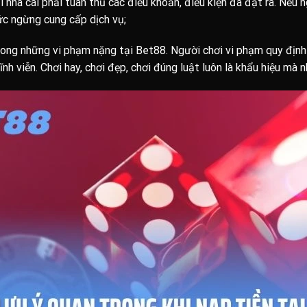
i nhà cái phải tuân thủ các điều khoản, điều kiện đã đặt ra. Nếu 
tức ngừng cung cấp dịch vụ;
rong những vi phạm nặng tại Bet88. Người chơi vi phạm quy định 
nh viễn. Chơi hay, chơi đẹp, chơi đúng luật luôn là khẩu hiệu mà n