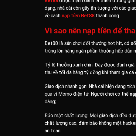
Bet88
được mệnh danh là thiên đường giải t
dạng, nhà cái còn gây ấn tượng với các giao 
về cách
nạp tiền Bet88
thành công.
Vì sao nên nạp tiền để th
Bet88 là sân chơi đổi thưởng hot hit, có số
trúng lớn hàng ngàn phần thưởng hấp dẫn n
Tỷ lệ thưởng xanh chín: Đây được đánh giá 
thu về tối đa hàng tỷ đồng khi tham gia cá 
Giao dịch nhanh gọn: Nhà cái hiện đang tíc
qua ví Momo điện tử. Người chơi có thể
nạ
dàng;
Bảo mật chất lượng: Mọi giao dịch đều đượ
chất lượng cao, đảm bảo không một hacke
an toàn.