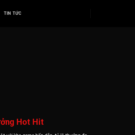
TIN TỨC
ưởng Hot Hit