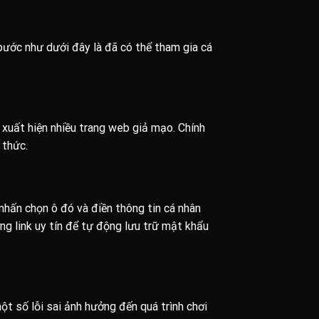
bước như dưới đây là đã có thể tham gia cá
 xuất hiện nhiều trang web giả mạo. Chính
 thức.
nhấn chọn ô đó và điền thông tin cá nhân
g link uy tín để tự động lưu trữ mật khẩu
ột số lỗi sai ảnh hưởng đến quá trình chơi