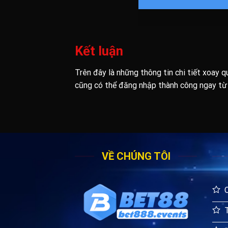
Kết luận
Trên đây là những thông tin chi tiết xoay q
cũng có thể đăng nhập thành công ngay từ 
VỀ CHÚNG TÔI