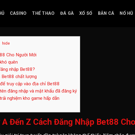
HỦ
CASINO
THỂ THAO
ĐÁ GÀ
XỔ SỐ
BẮN CÁ
NỔ HŨ
[
hide
]
t88 Cho Người Mới
 khó quên
 đăng nhập Bet88?
n Bet88 chất lượng
để truy cập vào địa chỉ Bet88
 tên đăng nhập và mật khẩu đã đăng ký
trải nghiệm kho game hấp dẫn
ừ A Đến Z Cách Đăng Nhập Bet88 Ch