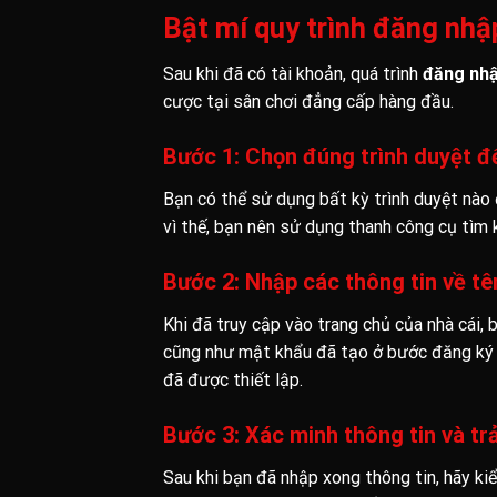
Bật mí quy trình đăng nhậ
Sau khi đã có tài khoản, quá trình
đăng nh
cược tại sân chơi đẳng cấp hàng đầu.
Bước 1: Chọn đúng trình duyệt để
Bạn có thể sử dụng bất kỳ trình duyệt nào 
vì thế, bạn nên sử dụng thanh công cụ tìm
Bước 2: Nhập các thông tin về t
Khi đã truy cập vào trang chủ của nhà cái,
cũng như mật khẩu đã tạo ở bước đăng ký t
đã được thiết lập.
Bước 3: Xác minh thông tin và t
Sau khi bạn đã nhập xong thông tin, hãy kiể