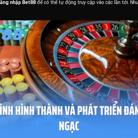
ăng nhập Bet88
để có thể tự động truy cập vào các lần tới. Nh