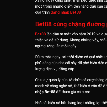
Xã hội ngày càng phát triển kéo theo nhu c
một trong những điểm đến hàng đầu của cá 
quá trình
đăng nhập Bet88
.
Bet88 cùng chặng đường p
Bet88
lần đầu ra mắt vào năm 2019 và được
thiện và dễ sử dụng. Không những vậy, nhà 
ngừng tăng lên mỗi ngày.
Dù ra mắt ngay tại thời điểm có quá nhiều 
phủ sóng của nhà cái này đã phổ biến đến 
lượng dịch vụ đẳng cấp.
Chịu sự quản lý của tổ chức cá cược hàng đ
mạnh về công nghệ số, thể hiện ở vấn đề đ
nhập Bet88
để tham gia cá cược.
Nhà cái hiện sở hữu hàng loạt những lợi thế