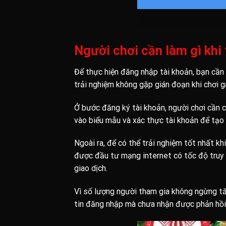
Người chơi cần làm gì khi
Để thực hiện đăng nhập tài khoản, bạn cần 
trải nghiệm không gặp gián đoạn khi chơi 
Ở bước đăng ký tài khoản, người chơi cần c
vào biểu mẫu và xác thực tài khoản để tạo
Ngoài ra, để có thể trải nghiệm tốt nhất k
được đầu tư mạng internet có tốc độ truy 
giao dịch.
Vì số lượng người tham gia không ngừng tă
tin đăng nhập mà chưa nhận được phản hồi 