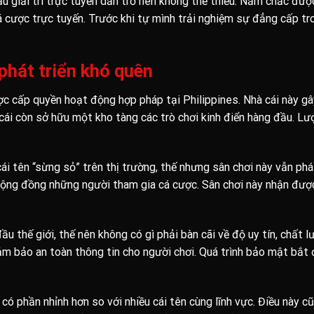
ầu giải trí trực tuyến dần trở nên không thể thiếu. Nắm chắc đượ
cược trực tuyến. Trước khi tự mình trải nghiệm sự đẳng cấp tro
hát triển khó quên
 cấp quyền hoạt động hợp pháp tại Philippines. Nhà cái này gâ
cái còn sở hữu một kho tàng các trò chơi kinh điển hàng đầu. L
cái tên “sừng sỏ” trên thị trường, thế nhưng sân chơi này vẫn p
cộng đồng những người tham gia cá cược. Sân chơi này nhận được
ầu thế giới, thế nên không có gì phải bàn cãi về độ uy tín, chất
ảm bảo an toàn thông tin cho người chơi. Quá trình bảo mật bắt 
 có phần nhỉnh hơn so với nhiều cái tên cùng lĩnh vực. Điều này c