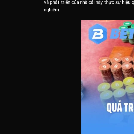
và phát triển của nhà cái này thực sự hiệu
nghiệm.